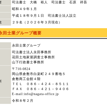
者
司法書士 大橋 裕人 司法書士 石原 祥吾
昭和４９年１月
平成１８年９月１日 司法書士法人設立
数
２９名（２０２６年３月現在）
永田士業グループ概要
永田士業グループ
司法書士法人永田事務所
花田土地家屋調査士事務所
山下行政書士事務所
〒710-0824
岡山県倉敷市白楽町２４９番地５
倉敷商工会館４階
所
ＴＥＬ ０８６－４２４－８５１１
ＦＡＸ ０８６－４２１－９４０６
E-mail:info@nagata-office.jp
令和８年２月