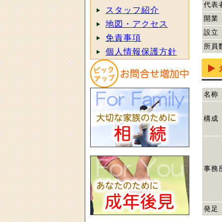
代表
スタッフ紹介
開業
地図・アクセス
設立
免責事項
所員
個人情報保護方針
名称
構成
事務
発足