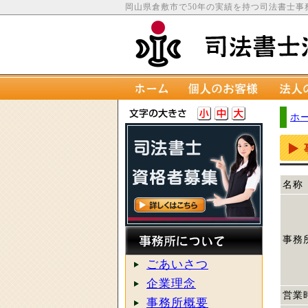
岡山県倉敷市で50年の実績を持つ司法書士事
ホ
名称
事務
ごあいさつ
企業理念
営業
事務所概要