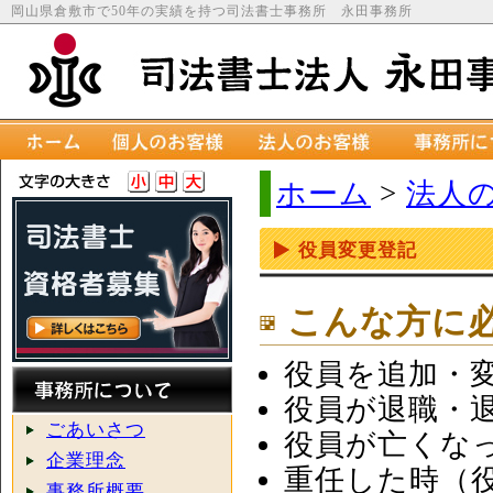
岡山県倉敷市で50年の実績を持つ司法書士事務所 永田事務所
ホーム
>
法人
役員変更登記
こんな方に
役員を追加・
役員が退職・
ごあいさつ
役員が亡くな
企業理念
重任した時（
事務所概要