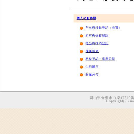
個人のお客様
所有権移転登記（売買）
所有権保存登記
抵当権抹消登記
成年後見
相続登記・遺産分割
生前贈与
財産分与
岡山県倉敷市白楽町249番地5
Copyright(C) nag