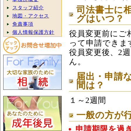
スタッフ紹介
司法書士に
地図・アクセス
グはいつ？
免責事項
役員変更前にご
個人情報保護方針
って申請できま
役員変更後、2
ん。
届出・申請
間は？
１～2週間
一般の方が
申請期限を過