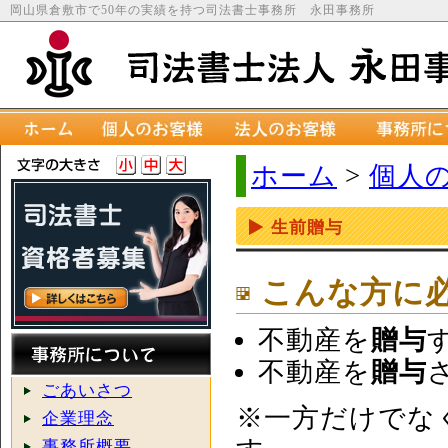
岡山県倉敷市で50年の実績を持つ司法書士事務所 永田事務所
ホーム
>
個人
生前贈与
こんな方に
不動産を
贈与
不動産を
贈与
ごあいさつ
※一方だけでな
企業理念
事務所概要