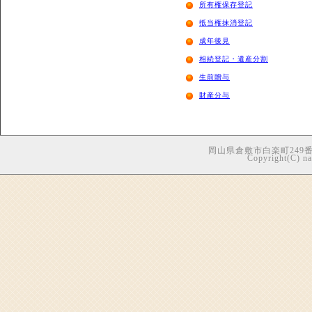
所有権保存登記
抵当権抹消登記
成年後見
相続登記・遺産分割
生前贈与
財産分与
岡山県倉敷市白楽町249番地5
Copyright(C) nag