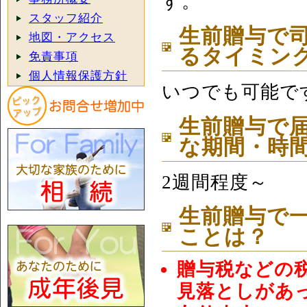
す。
スタッフ紹介
生前贈与で
地図・アクセス
るタイミン
免責事項
個人情報保護方針
いつでも可能で
生前贈与で
な期間・時
2週間程度～
生前贈与で
ことは？
贈与税などの
見落としがあ