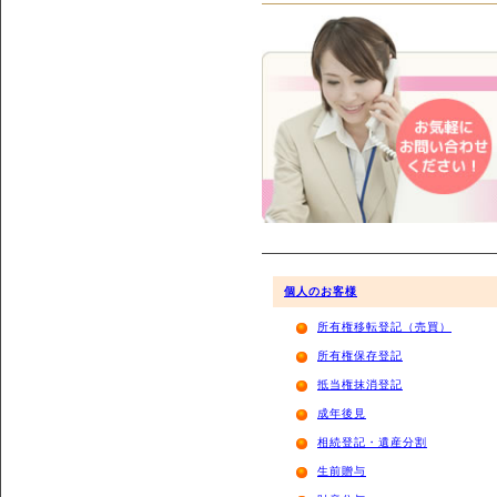
個人のお客様
所有権移転登記（売買）
所有権保存登記
抵当権抹消登記
成年後見
相続登記・遺産分割
生前贈与