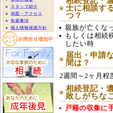
相続登記・
士に相談す
スタッフ紹介
地図・アクセス
つ？
免責事項
親族が亡くな
個人情報保護方針
もしくは相続
したい時
届出・申請
間は？
2週間～2ヶ月程
相続登記・
敗しがちな
戸籍の収集に