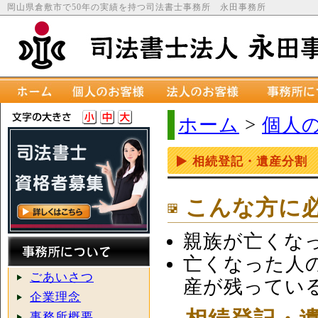
岡山県倉敷市で50年の実績を持つ司法書士事務所 永田事務所
ホーム
>
個人
相続登記・遺産分割
こんな方に
親族が亡くな
亡くなった人
ごあいさつ
産が残ってい
企業理念
事務所概要