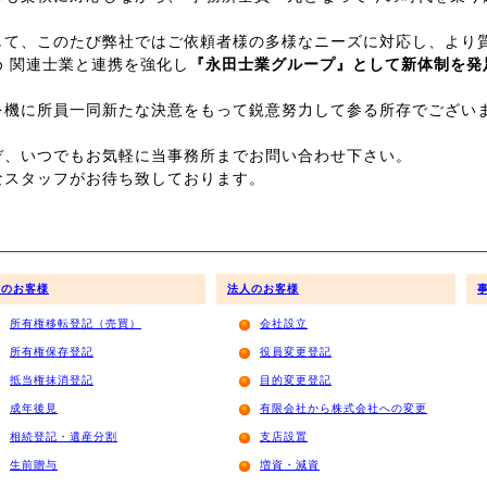
て、このたび弊社ではご依頼者様の多様なニーズに対応し、より
め 関連士業と連携を強化し
『永田士業グループ』として新体制を発
を機に所員一同新たな決意をもって鋭意努力して参る所存でござい
ぞ、いつでもお気軽に当事務所までお問い合わせ下さい。
なスタッフがお待ち致しております。
人のお客様
法人のお客様
所有権移転登記（売買）
会社設立
所有権保存登記
役員変更登記
抵当権抹消登記
目的変更登記
成年後見
有限会社から株式会社への変更
相続登記・遺産分割
支店設置
生前贈与
増資・減資