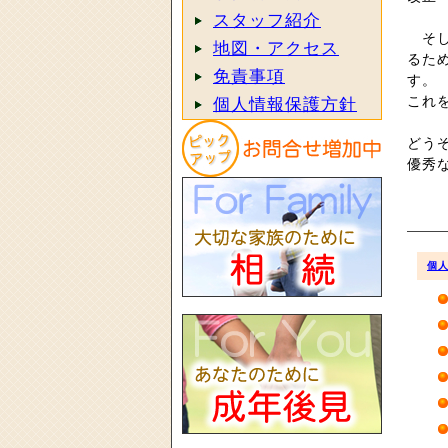
スタッフ紹介
そし
地図・アクセス
るた
免責事項
す。
これ
個人情報保護方針
どう
優秀
個