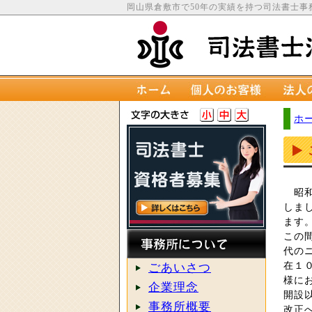
岡山県倉敷市で50年の実績を持つ司法書士事
ホ
昭和
しま
ます
この
代の
在１
ごあいさつ
様に
企業理念
開設
事務所概要
改正