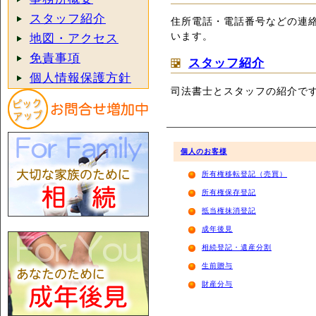
スタッフ紹介
住所電話・電話番号などの連
います。
地図・アクセス
免責事項
スタッフ紹介
個人情報保護方針
司法書士とスタッフの紹介で
個人のお客様
所有権移転登記（売買）
所有権保存登記
抵当権抹消登記
成年後見
相続登記・遺産分割
生前贈与
財産分与