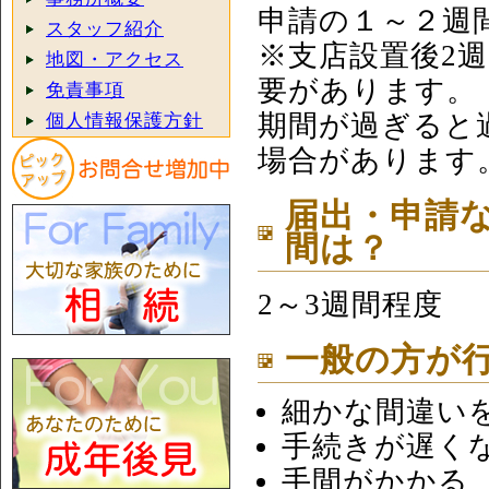
申請の１～２週
スタッフ紹介
※支店設置後2
地図・アクセス
要があります。
免責事項
期間が過ぎると
個人情報保護方針
場合があります
届出・申請
間は？
2～3週間程度
一般の方が
細かな間違い
手続きが遅く
手間がかかる