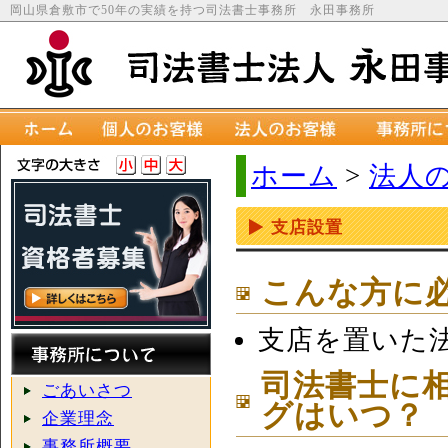
岡山県倉敷市で50年の実績を持つ司法書士事務所 永田事務所
ホーム
>
法人
支店設置
こんな方に
支店を置いた
司法書士に
ごあいさつ
グはいつ？
企業理念
事務所概要